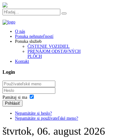
O nás
Недорогой краткосрочный
займ на любые цели
в автоматическом режиме
Ponuka nehnuteľností
же после ее оформления. Своєчасний
грошова позика на картку без від
Ponuka služieb
впоратися навіть з найскладнішою фінансової завданням. Современны
ČISTENIE VOZIDIEL
автоматизированный сервис кредитования, который работает круглосуто
PRENÁJOM ODSTAVNÝCH
позика цілодобово на картку
під 0 відсотків. Поспішайте поки діє проп
PLÔCH
Kontakt
Login
Pamätaj si ma
Prihlásiť
Nepamätáte si heslo?
Nepamätáte si používateľské meno?
štvrtok, 06. august 2026